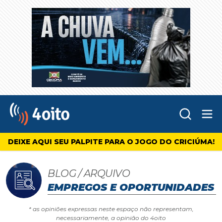
Abr
4oito
DEIXE AQUI SEU PALPITE PARA O JOGO DO CRICIÚMA!
BLOG / ARQUIVO
EMPREGOS E OPORTUNIDADES
* as opiniões expressas neste espaço não representam,
necessariamente, a opinião do 4oito