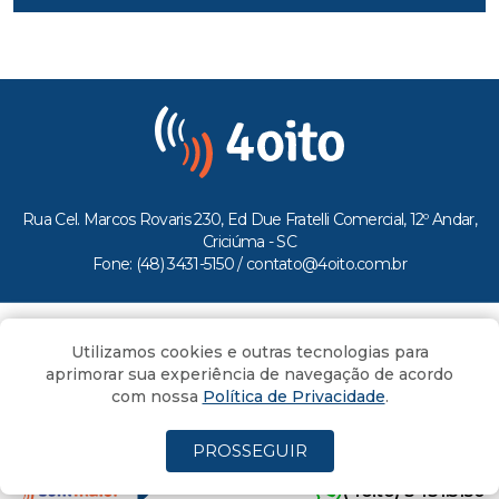
Rua Cel. Marcos Rovaris 230, Ed Due Fratelli Comercial, 12º Andar,
Criciúma - SC
Fone: (48) 3431-5150 /
contato@4oito.com.br
Copyright © 2026.
Utilizamos cookies e outras tecnologias para
Todos os direitos reservados ao Portal 4oito
aprimorar sua experiência de navegação de acordo
com nossa
Política de Privacidade
.
PROSSEGUIR
(4oito) 3431.5150