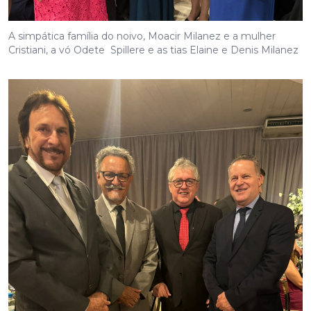
A simpática família do noivo, Moacir Milanez e a mulher
Cristiani, a vó Odete Spillere e as tias Elaine e Denis Milanez