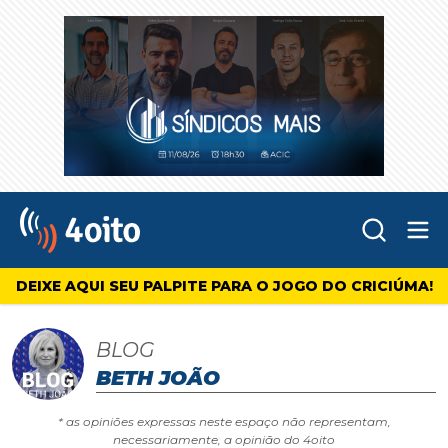
Abr
4oito
DEIXE AQUI SEU PALPITE PARA O JOGO DO CRICIÚMA!
BLOG
BETH JOÃO
* as opiniões expressas neste espaço não representam,
necessariamente, a opinião do 4oito