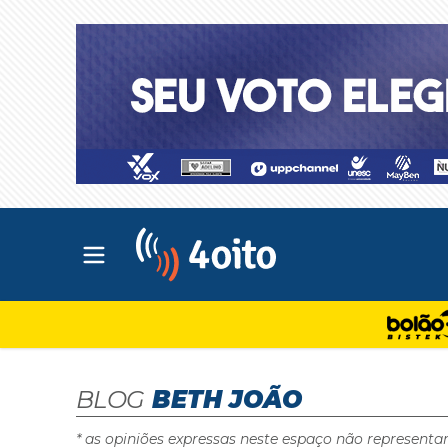
Abrir menu principal
4oito
BLOG
BETH JOÃO
* as opiniões expressas neste espaço não representa