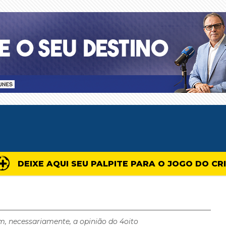
DEIXE AQUI SEU PALPITE PARA O JOGO DO CR
m, necessariamente, a opinião do 4oito