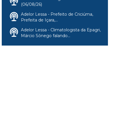
(06/08/26)
Adelor Lessa - Prefeito de Criciúma,
Prefeita de Içara,...
Adelor Lessa - Climatologista da Epagri,
Márcio Sônego falando...