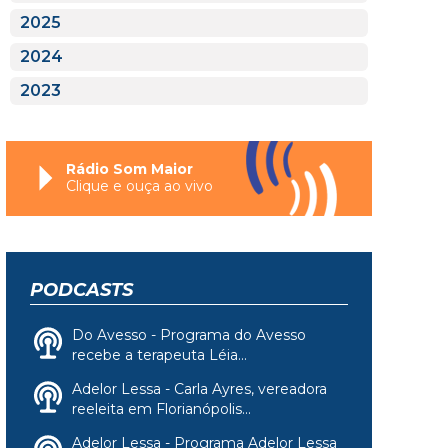
2025
2024
2023
Rádio Som Maior
Clique e ouça ao vivo
PODCASTS
Do Avesso - Programa do Avesso
recebe a terapeuta Léia...
Adelor Lessa - Carla Ayres, vereadora
reeleita em Florianópolis...
Adelor Lessa - Programa Adelor Lessa