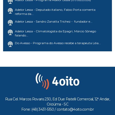
Adelor Lessa - Deputado italiano, Fabio Porta comenta
reforma da...
Adelor Lessa - Sandro Zanatta Trichez - fundador e...
Adelor Lessa - Climatologista da Epagri, Márcio Sônego
falando...
Do Avesso - Programa do Avesso recebe a terapeuta Léia...
Rua Cel. Marcos Rovaris 230, Ed Due Fratelli Comercial, 12º Andar,
Criciúma - SC
Fone: (48) 3431-5150 /
contato@4oito.com.br