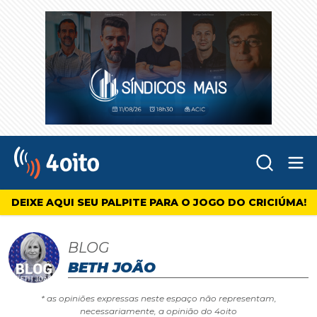
Abr
4oito
DEIXE AQUI SEU PALPITE PARA O JOGO DO CRICIÚMA!
BLOG
BETH JOÃO
* as opiniões expressas neste espaço não representam,
necessariamente, a opinião do 4oito