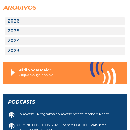
ARQUIVOS
2026
2025
2024
2023
Rádio Som Maior
Clique e ouça ao vivo
PODCASTS
Do Avesso - Programa do Avesso recebe recebe o Padre...
60 MINUTOS - CONSUMO para o DIA DOS PAIS bate
RECORD em SC com...