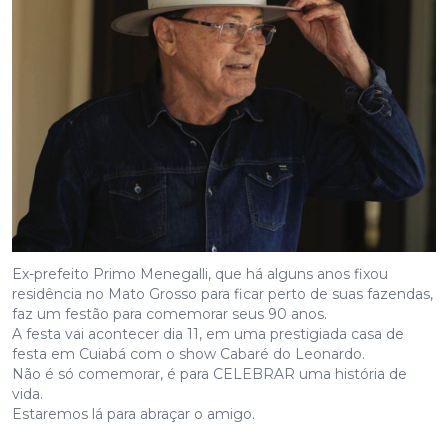
Ex-prefeito Primo Menegalli, que há alguns anos fixou
residência no Mato Grosso para ficar perto de suas fazendas,
faz um festão para comemorar seus 90 anos.
A festa vai acontecer dia 11, em uma prestigiada casa de
festa em Cuiabá com o show Cabaré do Leonardo.
Não é só comemorar, é para CELEBRAR uma história de
vida.
Estaremos lá para abraçar o amigo.