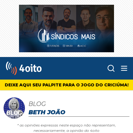
Abr
4oito
DEIXE AQUI SEU PALPITE PARA O JOGO DO CRICIÚMA!
BLOG
BETH JOÃO
* as opiniões expressas neste espaço não representam,
necessariamente, a opinião do 4oito