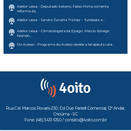
Adelor Lessa - Deputado italiano, Fabio Porta comenta
reforma da...
Adelor Lessa - Sandro Zanatta Trichez - fundador e...
Adelor Lessa - Climatologista da Epagri, Márcio Sônego
falando...
Do Avesso - Programa do Avesso recebe a terapeuta Léia...
Rua Cel. Marcos Rovaris 230, Ed Due Fratelli Comercial, 12º Andar,
Criciúma - SC
Fone: (48) 3431-5150 /
contato@4oito.com.br