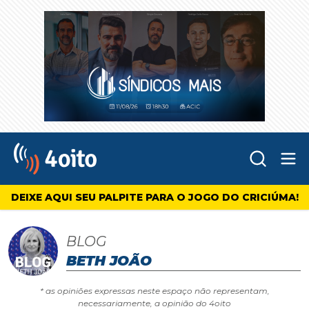
Abr
4oito
DEIXE AQUI SEU PALPITE PARA O JOGO DO CRICIÚMA!
BLOG
BETH JOÃO
* as opiniões expressas neste espaço não representam,
necessariamente, a opinião do 4oito