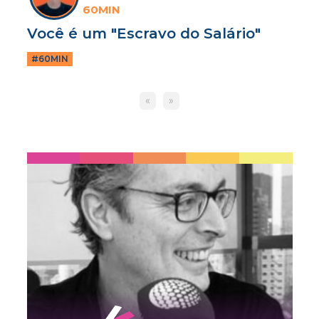
60MIN
Você é um "Escravo do Salário"
#60MIN
«
»