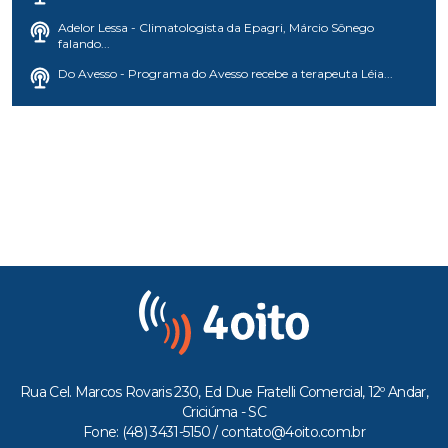
Adelor Lessa - Climatologista da Epagri, Márcio Sônego
falando...
Do Avesso - Programa do Avesso recebe a terapeuta Léia...
Rua Cel. Marcos Rovaris 230, Ed Due Fratelli Comercial, 12º Andar,
Criciúma - SC
Fone: (48) 3431-5150 /
contato@4oito.com.br