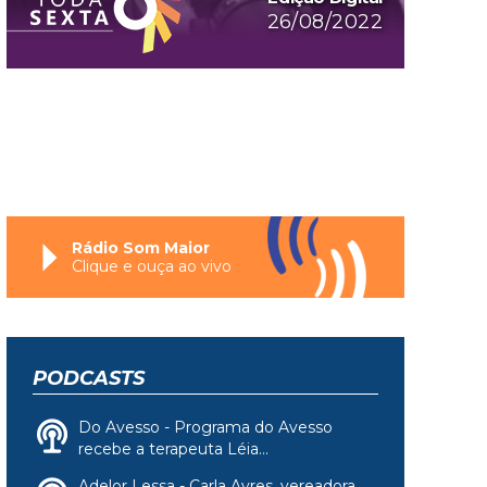
26/08/2022
Rádio Som Maior
Clique e ouça ao vivo
PODCASTS
Do Avesso - Programa do Avesso
recebe a terapeuta Léia...
Adelor Lessa - Carla Ayres, vereadora