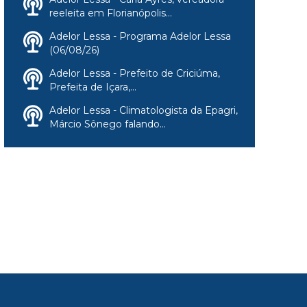
reeleita em Florianópolis...
Adelor Lessa - Programa Adelor Lessa
(06/08/26)
Adelor Lessa - Prefeito de Criciúma,
Prefeita de Içara,...
Adelor Lessa - Climatologista da Epagri,
Márcio Sônego falando...