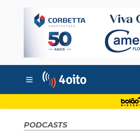
Abrir menu principal
4oito
PODCASTS