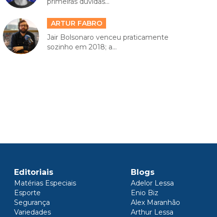
primeiras dúvidas...
ARTUR FABRO
Jair Bolsonaro venceu praticamente
sozinho em 2018; a...
Editoriais
Blogs
Matérias Especiais
Adelor Lessa
Esporte
Enio Biz
Segurança
Alex Maranhão
Variedades
Arthur Lessa