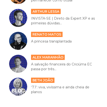
permanecer como titular
ARTHUR LESSA
INVISTA-SE | Direto da Expert XP e as
primeiras dúvidas...
RENATO MATOS
A princesa transplantada
ALEX MARANHÃO
A salvação financeira do Criciúma EC
passa por três...
BETH JOÃO
‘7.1’: viva, vivíssima e ainda cheia de
planos