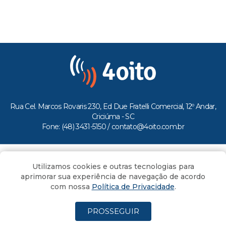
Rua Cel. Marcos Rovaris 230, Ed Due Fratelli Comercial, 12º Andar,
Criciúma - SC
Fone: (48) 3431-5150 /
contato@4oito.com.br
Copyright © 2026.
Utilizamos cookies e outras tecnologias para
Todos os direitos reservados ao Portal 4oito
aprimorar sua experiência de navegação de acordo
com nossa
Política de Privacidade
.
PROSSEGUIR