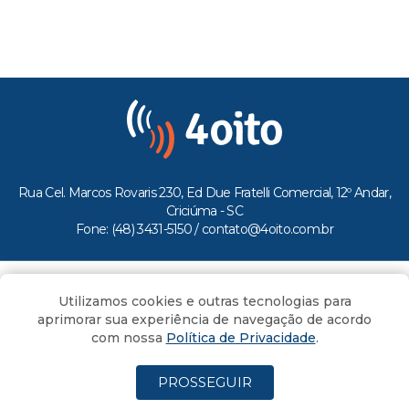
Rua Cel. Marcos Rovaris 230, Ed Due Fratelli Comercial, 12º Andar,
Criciúma - SC
Fone: (48) 3431-5150 /
contato@4oito.com.br
Copyright © 2026.
Utilizamos cookies e outras tecnologias para
Todos os direitos reservados ao Portal 4oito
aprimorar sua experiência de navegação de acordo
com nossa
Política de Privacidade
.
PROSSEGUIR