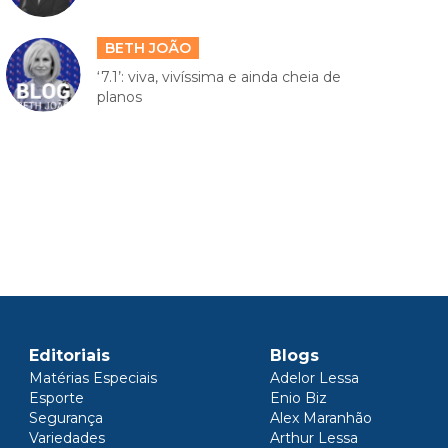
BETH JOÃO
‘7.1’: viva, vivíssima e ainda cheia de
planos
Editoriais
Blogs
Matérias Especiais
Adelor Lessa
Esporte
Enio Biz
Segurança
Alex Maranhão
Variedades
Arthur Lessa