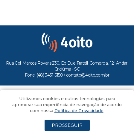
Rua Cel. Marcos Rovaris 230, Ed Due Fratelli Comercial, 12º Andar,
Criciúma - SC
Fone: (48) 3431-5150 /
contato@4oito.com.br
Copyright © 2026.
Utilizamos cookies e outras tecnologias para
Todos os direitos reservados ao Portal 4oito
aprimorar sua experiência de navegação de acordo
com nossa
Política de Privacidade
.
PROSSEGUIR