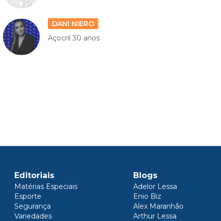
DANI NIERO
Açocril 30 anos
Editoriais
Blogs
Matérias Especiais
Adelor Lessa
Esporte
Enio Biz
Segurança
Alex Maranhão
Variedades
Arthur Lessa