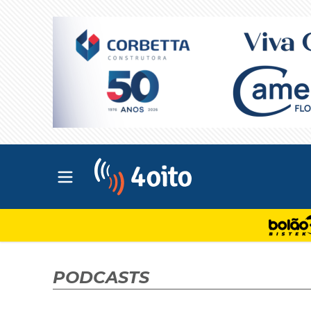
Abrir menu principal
4oito
PODCASTS