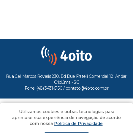
Rua Cel. Marcos Rovaris 230, Ed Due Fratelli Comercial, 12º Andar,
Criciúma - SC
Fone: (48) 3431-5150 /
contato@4oito.com.br
Copyright © 2026.
Utilizamos cookies e outras tecnologias para
Todos os direitos reservados ao Portal 4oito
aprimorar sua experiência de navegação de acordo
com nossa
Política de Privacidade
.