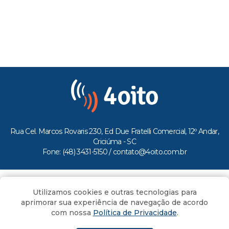
Rua Cel. Marcos Rovaris 230, Ed Due Fratelli Comercial, 12º Andar,
Criciúma - SC
Fone: (48) 3431-5150 /
contato@4oito.com.br
Copyright © 2026.
Utilizamos cookies e outras tecnologias para
Todos os direitos reservados ao Portal 4oito
aprimorar sua experiência de navegação de acordo
com nossa
Política de Privacidade
.