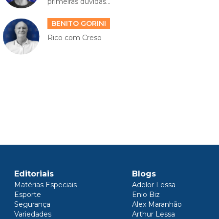
primeiras dúvidas...
BENITO GORINI
Rico com Creso
Editoriais
Blogs
Matérias Especiais
Adelor Lessa
Esporte
Enio Biz
Segurança
Alex Maranhão
Variedades
Arthur Lessa