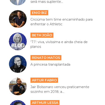
será mais suplente...
ENIO BIZ
Criciúma tem time encaminhado para
enfrentar o Athletic
BETH JOÃO
‘7.1’: viva, vivíssima e ainda cheia de
planos
RENATO MATOS
A princesa transplantada
ARTUR FABRO
Jair Bolsonaro venceu praticamente
sozinho em 2018; a...
ARTHUR LESSA