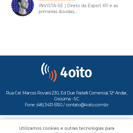
INVISTA-SE | Direto da Expert XP e as
primeiras dúvidas...
Rua Cel. Marcos Rovaris 230, Ed Due Fratelli Comercial, 12º Andar,
Criciúma - SC
Fone: (48) 3431-5150 /
contato@4oito.com.br
Copyright © 2026.
Utilizamos cookies e outras tecnologias para
Todos os direitos reservados ao Portal 4oito