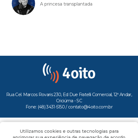
A princesa transplantada
Rua Cel. Marcos Rovaris 230, Ed Due Fratelli Comercial, 12º Andar,
Criciúma - SC
Fone: (48) 3431-5150 /
contato@4oito.com.br
Copyright © 2026.
Utilizamos cookies e outras tecnologias para
Todos os direitos reservados ao Portal 4oito
aprimorar sua experiência de navegação de acordo