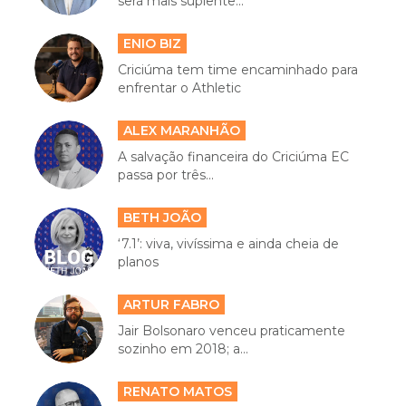
será mais suplente...
ENIO BIZ
Criciúma tem time encaminhado para
enfrentar o Athletic
ALEX MARANHÃO
A salvação financeira do Criciúma EC
passa por três...
BETH JOÃO
‘7.1’: viva, vivíssima e ainda cheia de
planos
ARTUR FABRO
Jair Bolsonaro venceu praticamente
sozinho em 2018; a...
RENATO MATOS