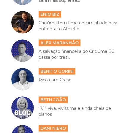
será mais suplente...
ENIO BIZ
Criciúma tem time encaminhado para
enfrentar o Athletic
ALEX MARANHÃO
A salvação financeira do Criciúma EC
passa por três...
BENITO GORINI
Rico com Creso
BETH JOÃO
‘7.1’: viva, vivíssima e ainda cheia de
planos
DANI NIERO