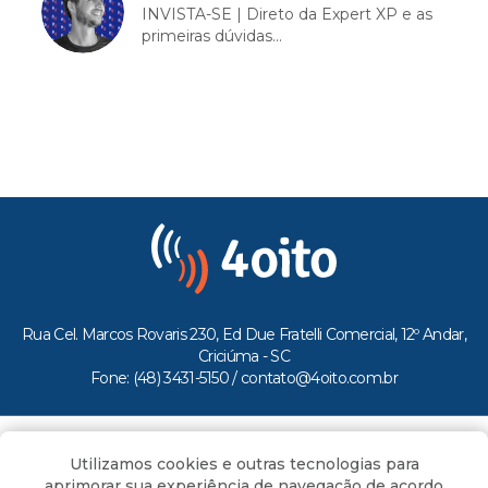
INVISTA-SE | Direto da Expert XP e as
primeiras dúvidas...
Rua Cel. Marcos Rovaris 230, Ed Due Fratelli Comercial, 12º Andar,
Criciúma - SC
Fone: (48) 3431-5150 /
contato@4oito.com.br
Copyright © 2026.
Utilizamos cookies e outras tecnologias para
Todos os direitos reservados ao Portal 4oito
aprimorar sua experiência de navegação de acordo