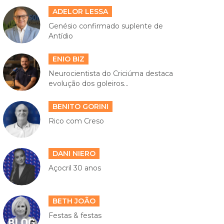
ADELOR LESSA
Genésio confirmado suplente de
Antídio
ENIO BIZ
Neurocientista do Criciúma destaca
evolução dos goleiros...
BENITO GORINI
Rico com Creso
DANI NIERO
Açocril 30 anos
BETH JOÃO
Festas & festas