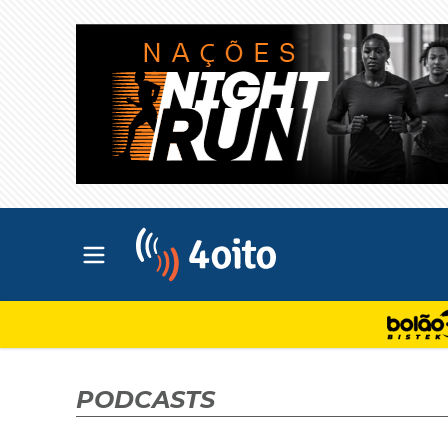
Abrir menu principal
4oito
PODCASTS