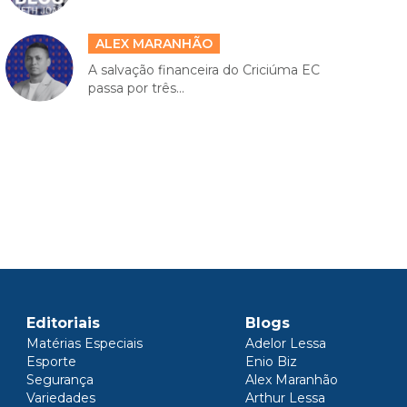
ALEX MARANHÃO
A salvação financeira do Criciúma EC
passa por três...
Editoriais
Blogs
Matérias Especiais
Adelor Lessa
Esporte
Enio Biz
Segurança
Alex Maranhão
Variedades
Arthur Lessa