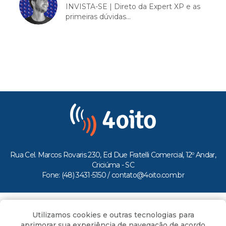
INVISTA-SE | Direto da Expert XP e as
primeiras dúvidas...
Rua Cel. Marcos Rovaris 230, Ed Due Fratelli Comercial, 12º Andar,
Criciúma - SC
Fone: (48) 3431-5150 /
contato@4oito.com.br
Copyright © 2026.
Utilizamos cookies e outras tecnologias para
Todos os direitos reservados ao Portal 4oito
aprimorar sua experiência de navegação de acordo