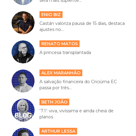
será mais suplente...
ENIO BIZ
Castán valoriza pausa de 15 dias, destaca
ajustes no...
RENATO MATOS
A princesa transplantada
ALEX MARANHÃO
A salvação financeira do Criciúma EC
passa por três...
BETH JOÃO
‘7.1’: viva, vivíssima e ainda cheia de
planos
ARTHUR LESSA