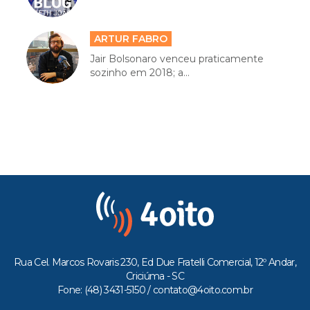
ARTUR FABRO
Jair Bolsonaro venceu praticamente
sozinho em 2018; a...
Rua Cel. Marcos Rovaris 230, Ed Due Fratelli Comercial, 12º Andar,
Criciúma - SC
Fone: (48) 3431-5150 /
contato@4oito.com.br