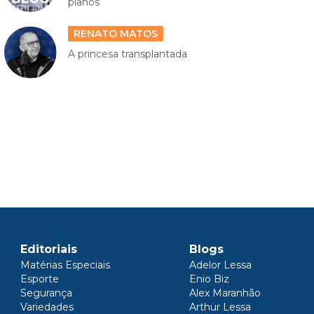
planos
RENATO MATOS
A princesa transplantada
Editoriais
Blogs
Matérias Especiais
Adelor Lessa
Esporte
Enio Biz
Segurança
Alex Maranhão
Variedades
Arthur Lessa