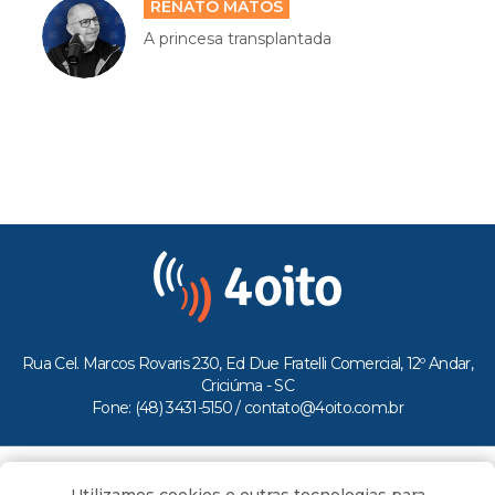
RENATO MATOS
A princesa transplantada
Rua Cel. Marcos Rovaris 230, Ed Due Fratelli Comercial, 12º Andar,
Criciúma - SC
Fone: (48) 3431-5150 /
contato@4oito.com.br
Copyright © 2026.