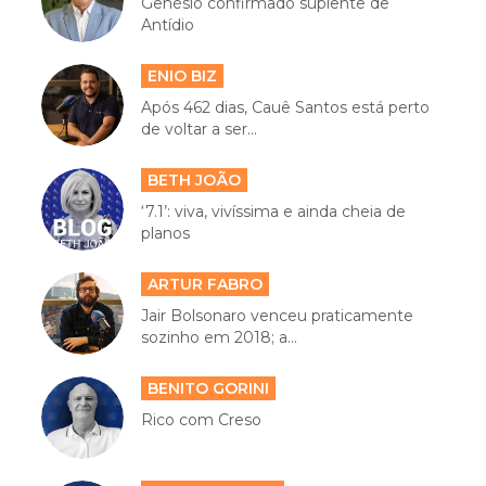
Genésio confirmado suplente de
Antídio
ENIO BIZ
Após 462 dias, Cauê Santos está perto
de voltar a ser...
BETH JOÃO
‘7.1’: viva, vivíssima e ainda cheia de
planos
ARTUR FABRO
Jair Bolsonaro venceu praticamente
sozinho em 2018; a...
BENITO GORINI
Rico com Creso