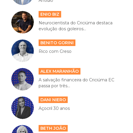
Antídio
ENIO BIZ
Neurocientista do Criciúma destaca
evolução dos goleiros...
BENITO GORINI
Rico com Creso
ALEX MARANHÃO
A salvação financeira do Criciúma EC
passa por três...
DANI NIERO
Açocril 30 anos
BETH JOÃO