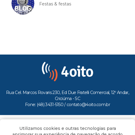
Festas & festas
Rua Cel. Marcos Rovaris 230, Ed Due Fratelli Comercial, 12º Andar,
Criciúma - SC
Fone: (48) 3431-5150 /
contato@4oito.com.br
Copyright © 2026.
Utilizamos cookies e outras tecnologias para
Todos os direitos reservados ao Portal 4oito
aprimorar sua experiência de navegação de acordo