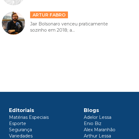
ARTUR FABRO
Jair Bolsonaro venceu praticamente
sozinho em 2018; a...
Editoriais
Blogs
Matérias Especiais
Adelor Lessa
Esporte
Enio Biz
Segurança
Alex Maranhão
Variedades
Arthur Lessa