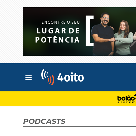
Abrir menu principal
4oito
PODCASTS