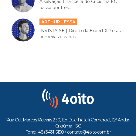
A salvação financeira do Criciúma EC
passa por três...
ARTHUR LESSA
INVISTA-SE | Direto da Expert XP e as
primeiras dúvidas...
Rua Cel. Marcos Rovaris 230, Ed Due Fratelli Comercial, 12º Andar,
Criciúma - SC
Fone: (48) 3431-5150 /
contato@4oito.com.br