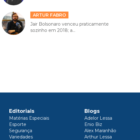
ARTUR FABRO
Jair Bolsonaro venceu praticamente
sozinho em 2018; a...
Editoriais
Blogs
Matérias Especiais
Adelor Lessa
Esporte
Enio Biz
Segurança
Alex Maranhão
Variedades
Arthur Lessa