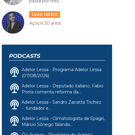
passa por três...
DANI NIERO
Açocril 30 anos
PODCASTS
Adelor Lessa - Programa Adelor Lessa
(07/08/2026)
Adelor Lessa - Deputado italiano, Fabio
Porta comenta reforma da...
Adelor Lessa - Sandro Zanatta Trichez
- fundador e...
Adelor Lessa - Climatologista da Epagri,
Márcio Sônego falando...
Do Avesso - Programa do Avesso