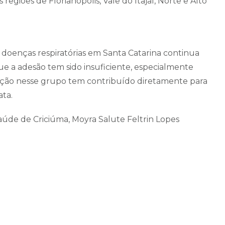
egiões de Florianópolis, Vale do Itajaí, Norte e Alto
s doenças respiratórias em Santa Catarina continua
ue a adesão tem sido insuficiente, especialmente
nização nesse grupo tem contribuído diretamente para
ata.
saúde de Criciúma, Moyra Salute Feltrin Lopes