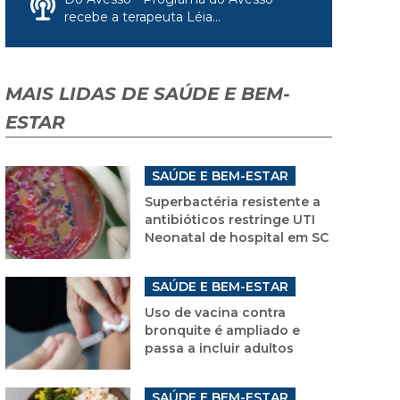
recebe a terapeuta Léia...
MAIS LIDAS DE SAÚDE E BEM-
ESTAR
SAÚDE E BEM-ESTAR
Superbactéria resistente a
antibióticos restringe UTI
Neonatal de hospital em SC
SAÚDE E BEM-ESTAR
Uso de vacina contra
bronquite é ampliado e
passa a incluir adultos
SAÚDE E BEM-ESTAR