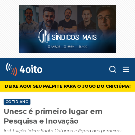
Abr
4oito
DEIXE AQUI SEU PALPITE PARA O JOGO DO CRICIÚMA!
COTIDIANO
Unesc é primeiro lugar em
Pesquisa e Inovação
Instituição lidera Santa Catarina e figura nas primeiras