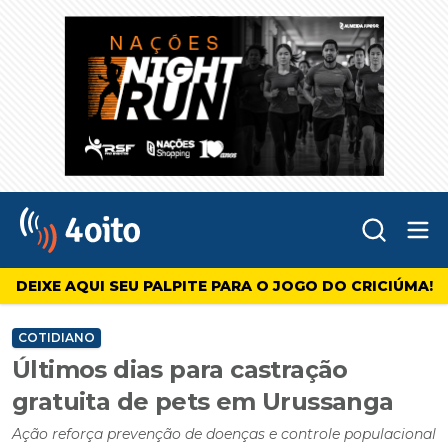
Abr
4oito
DEIXE AQUI SEU PALPITE PARA O JOGO DO CRICIÚMA!
COTIDIANO
Últimos dias para castração
gratuita de pets em Urussanga
Ação reforça prevenção de doenças e controle populacional