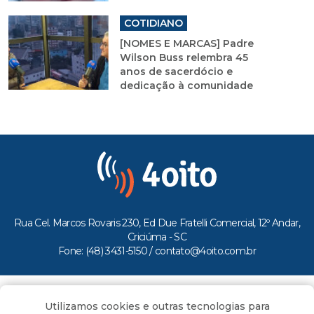
COTIDIANO
[NOMES E MARCAS] Padre
Wilson Buss relembra 45
anos de sacerdócio e
dedicação à comunidade
Rua Cel. Marcos Rovaris 230, Ed Due Fratelli Comercial, 12º Andar,
Criciúma - SC
Fone: (48) 3431-5150 /
contato@4oito.com.br
Copyright © 2026.
Utilizamos cookies e outras tecnologias para
Todos os direitos reservados ao Portal 4oito