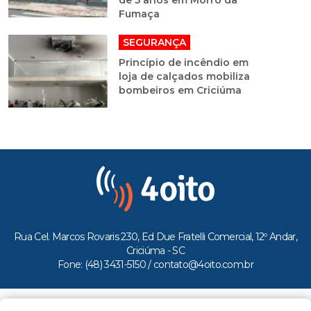
Fumaça
SEGURANÇA
Princípio de incêndio em
loja de calçados mobiliza
bombeiros em Criciúma
Rua Cel. Marcos Rovaris 230, Ed Due Fratelli Comercial, 12º Andar,
Criciúma - SC
Fone: (48) 3431-5150 /
contato@4oito.com.br
Copyright © 2026.