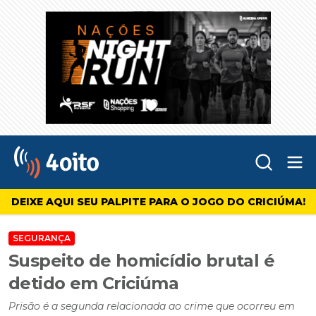
Abr
4oito
DEIXE AQUI SEU PALPITE PARA O JOGO DO CRICIÚMA!
SEGURANÇA
Suspeito de homicídio brutal é
detido em Criciúma
Prisão é a segunda relacionada ao crime que ocorreu em