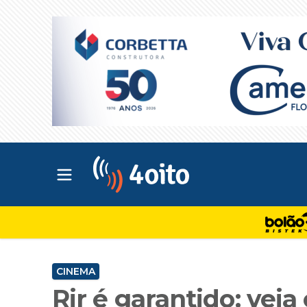
Abrir menu principal
4oito
CINEMA
Rir é garantido: vej