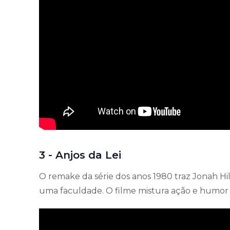
3 - Anjos da Lei
O remake da série dos anos 1980 traz Jonah Hil
uma faculdade. O filme mistura ação e humor