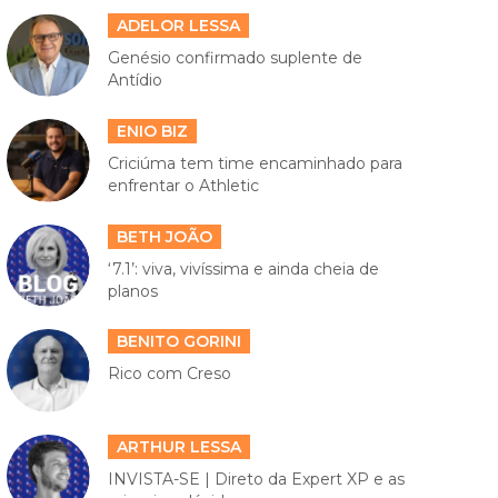
ADELOR LESSA
Genésio confirmado suplente de
Antídio
ENIO BIZ
Criciúma tem time encaminhado para
enfrentar o Athletic
BETH JOÃO
‘7.1’: viva, vivíssima e ainda cheia de
planos
BENITO GORINI
Rico com Creso
ARTHUR LESSA
INVISTA-SE | Direto da Expert XP e as