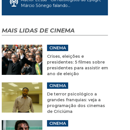
Márcio Sônego falando...
MAIS LIDAS DE CINEMA
CINEMA
Crises, eleições e
presidentes: 5 filmes sobre
presidentes para assistir em
ano de eleição
CINEMA
De terror psicológico a
grandes franquias: veja a
programação dos cinemas
de Criciúma
CINEMA