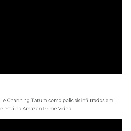
l e Channing Tatum como policiais infiltrados em
 e está no Amazon Prime Video.