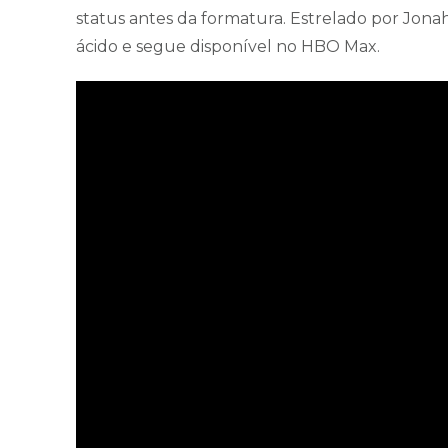
status antes da formatura. Estrelado por Jonah
ácido e segue disponível no HBO Max.