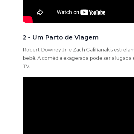
2 - Um Parto de Viagem
Robert Downey Jr. e Zach Galifianakis estrel
bebê. A comédia exagerada pode ser alugada e
TV.