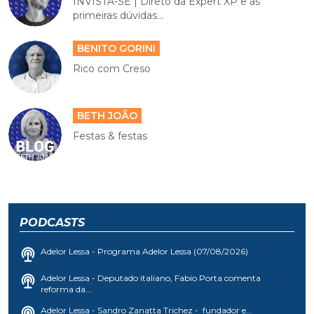
INVISTA-SE | Direto da Expert XP e as
primeiras dúvidas...
BENITO GORINI
Rico com Creso
BETH JOÃO
Festas & festas
PODCASTS
Adelor Lessa - Programa Adelor Lessa (07/08/2026)
Adelor Lessa - Deputado italiano, Fabio Porta comenta
reforma da...
Adelor Lessa - Sandro Zanatta Trichez - fundador e...