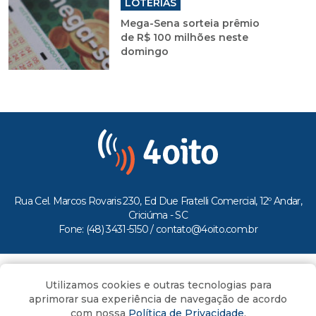
LOTERIAS
Mega-Sena sorteia prêmio
de R$ 100 milhões neste
domingo
Rua Cel. Marcos Rovaris 230, Ed Due Fratelli Comercial, 12º Andar,
Criciúma - SC
Fone: (48) 3431-5150 /
contato@4oito.com.br
Copyright © 2026.
Utilizamos cookies e outras tecnologias para
Todos os direitos reservados ao Portal 4oito
aprimorar sua experiência de navegação de acordo
com nossa
Política de Privacidade
.