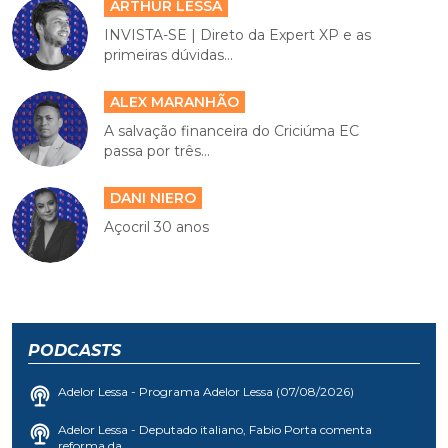
ARTHUR LESSA
INVISTA-SE | Direto da Expert XP e as
primeiras dúvidas...
ALEX MARANHÃO
A salvação financeira do Criciúma EC
passa por três...
DANI NIERO
Açocril 30 anos
PODCASTS
Adelor Lessa - Programa Adelor Lessa (07/08/2026)
Adelor Lessa - Deputado italiano, Fabio Porta comenta
reforma da...