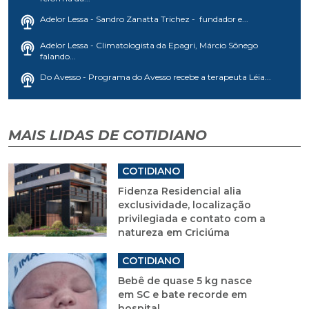
Adelor Lessa - Sandro Zanatta Trichez - fundador e...
Adelor Lessa - Climatologista da Epagri, Márcio Sônego
falando...
Do Avesso - Programa do Avesso recebe a terapeuta Léia...
MAIS LIDAS DE COTIDIANO
COTIDIANO
Fidenza Residencial alia
exclusividade, localização
privilegiada e contato com a
natureza em Criciúma
COTIDIANO
Bebê de quase 5 kg nasce
em SC e bate recorde em
hospital