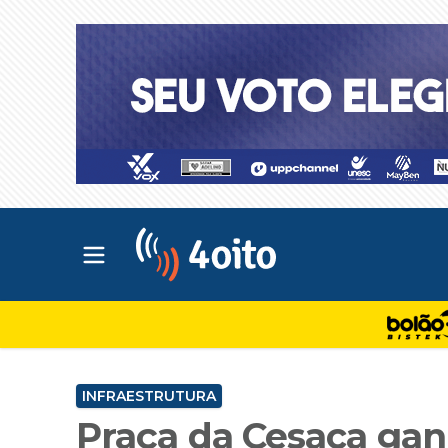
Abrir menu principal
4oito
INFRAESTRUTURA
Praça da Cesaca gan