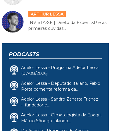
ARTHUR LESSA
INVISTA-SE | Direto da Expert XP e as
primeiras dúvidas...
PODCASTS
Adelor Lessa - Programa Adelor Lessa
(07/08/2026)
Adelor Lessa - Deputado italiano, Fabio
Porta comenta reforma da...
Adelor Lessa - Sandro Zanatta Trichez
- fundador e...
Adelor Lessa - Climatologista da Epagri,
Márcio Sônego falando...
Do Avesso - Programa do Avesso