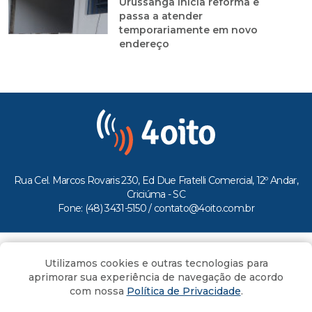
Urussanga inicia reforma e
passa a atender
temporariamente em novo
endereço
Rua Cel. Marcos Rovaris 230, Ed Due Fratelli Comercial, 12º Andar,
Criciúma - SC
Fone: (48) 3431-5150 /
contato@4oito.com.br
Copyright © 2026.
Utilizamos cookies e outras tecnologias para
Todos os direitos reservados ao Portal 4oito
aprimorar sua experiência de navegação de acordo
com nossa
Política de Privacidade
.