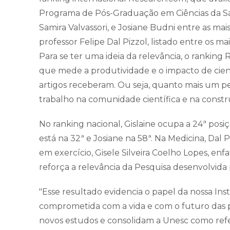
Programa de Pós-Graduação em Ciências da Saúd
Samira Valvassori, e Josiane Budni entre as mai
professor Felipe Dal Pizzol, listado entre os m
Para se ter uma ideia da relevância, o ranking 
que mede a produtividade e o impacto de cien
artigos receberam. Ou seja, quanto mais um pes
trabalho na comunidade científica e na const
No ranking nacional, Gislaine ocupa a 24ª posi
está na 32ª e Josiane na 58ª. Na Medicina, Dal P
em exercício, Gisele Silveira Coelho Lopes, enf
reforça a relevância da Pesquisa desenvolvida
"Esse resultado evidencia o papel da nossa In
comprometida com a vida e com o futuro das p
novos estudos e consolidam a Unesc como refe