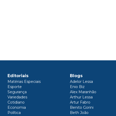
Editoriais
Blogs
Matérias Especiais
Adelor Lessa
Esporte
Enio Biz
Segurança
Alex Maranhão
Variedades
Arthur Lessa
Cotidiano
Artur Fabro
Economia
Benito Gorini
Política
Beth João