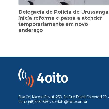
Delegacia de Polícia de Urussanga
inicia reforma e passa a atender
temporariamente em novo
endereço
Rua Cel. Marcos Rovaris 230, Ed Due Fratelli Comercial, 12º 
Fone: (48) 3431-5150 /
contato@4oito.com.br