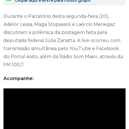
Clique aqui e entre para nosso grupo
Durante o Parlatório desta segunda-feira (20),
Adelor Lessa, Maga Stopassoli e Laércio Menegaz
discutiram a polêmica da postagem feita pela
deputada federal Júlia Zanatta. A live ocorreu com
transmissão simultânea pelo YouTube e Facebook
do Portal 4oito, além da Rádio Som Maior, através da
FM 100,7.
Acompanhe: