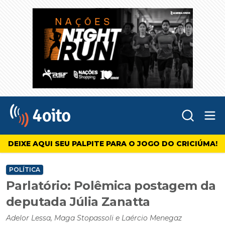
Abr
4oito
DEIXE AQUI SEU PALPITE PARA O JOGO DO CRICIÚMA!
POLÍTICA
Parlatório: Polêmica postagem da
deputada Júlia Zanatta
Adelor Lessa, Maga Stopassoli e Laércio Menegaz