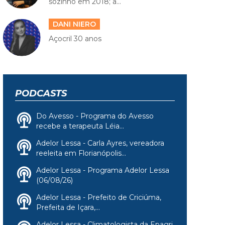
sozinho em 2018; a...
DANI NIERO
Açocril 30 anos
PODCASTS
Do Avesso - Programa do Avesso
recebe a terapeuta Léia...
Adelor Lessa - Carla Ayres, vereadora
reeleita em Florianópolis...
Adelor Lessa - Programa Adelor Lessa
(06/08/26)
Adelor Lessa - Prefeito de Criciúma,
Prefeita de Içara,...
Adelor Lessa - Climatologista da Epagri,