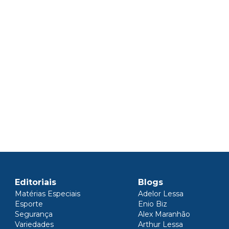
Editoriais
Blogs
Matérias Especiais
Adelor Lessa
Esporte
Enio Biz
Segurança
Alex Maranhão
Variedades
Arthur Lessa