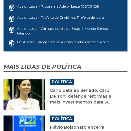
Adelor Lessa - Programa Adelor Lessa (06/08/26)
Adelor Lessa - Prefeito de Criciúma, Prefeita de Içara,...
Adelor Lessa - Climatologista da Epagri, Márcio Sônego
falando...
Do Avesso - Programa do Avesso recebe recebe o Padre...
MAIS LIDAS DE POLÍTICA
POLÍTICA
Candidata ao Senado, Carol
De Toni defende reformas e
mais investimentos para SC
POLÍTICA
Flávio Bolsonaro encerra