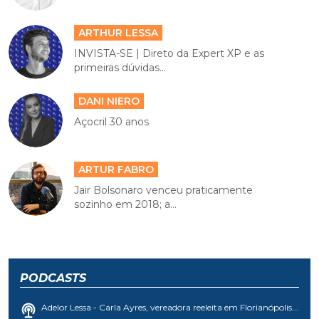
ARTHUR LESSA
INVISTA-SE | Direto da Expert XP e as
primeiras dúvidas...
DANI NIERO
Açocril 30 anos
ARTUR FABRO
Jair Bolsonaro venceu praticamente
sozinho em 2018; a...
PODCASTS
Adelor Lessa - Carla Ayres, vereadora reeleita em Florianópolis...