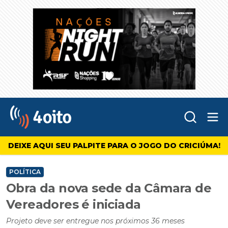
Abr
4oito
DEIXE AQUI SEU PALPITE PARA O JOGO DO CRICIÚMA!
POLÍTICA
Obra da nova sede da Câmara de
Vereadores é iniciada
Projeto deve ser entregue nos próximos 36 meses