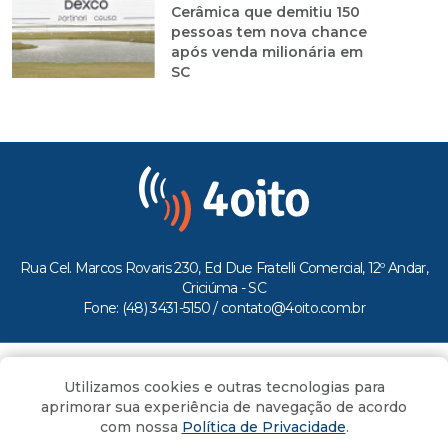
Cerâmica que demitiu 150
pessoas tem nova chance
após venda milionária em
SC
Rua Cel. Marcos Rovaris 230, Ed Due Fratelli Comercial, 12º Andar,
Criciúma - SC
Fone: (48) 3431-5150 /
contato@4oito.com.br
Copyright © 2026.
Utilizamos cookies e outras tecnologias para
Todos os direitos reservados ao Portal 4oito
aprimorar sua experiência de navegação de acordo
com nossa
Política de Privacidade
.