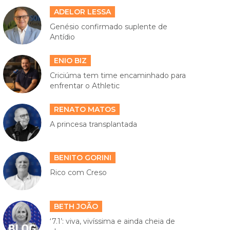
ADELOR LESSA
Genésio confirmado suplente de
Antídio
ENIO BIZ
Criciúma tem time encaminhado para
enfrentar o Athletic
RENATO MATOS
A princesa transplantada
BENITO GORINI
Rico com Creso
BETH JOÃO
‘7.1’: viva, vivíssima e ainda cheia de