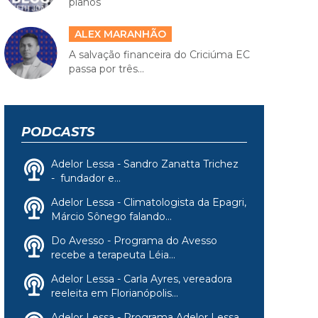
planos
ALEX MARANHÃO
A salvação financeira do Criciúma EC
passa por três...
PODCASTS
Adelor Lessa - Sandro Zanatta Trichez
- fundador e...
Adelor Lessa - Climatologista da Epagri,
Márcio Sônego falando...
Do Avesso - Programa do Avesso
recebe a terapeuta Léia...
Adelor Lessa - Carla Ayres, vereadora
reeleita em Florianópolis...
Adelor Lessa - Programa Adelor Lessa