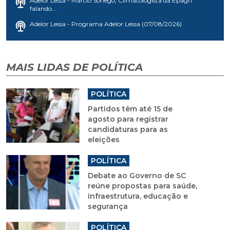
Adelor Lessa - Márcio Sônego, Climatologista da Epagri
falando...
Adelor Lessa - Programa Adelor Lessa (07/08/2026)
MAIS LIDAS DE POLÍTICA
POLÍTICA
Partidos têm até 15 de
agosto para registrar
candidaturas para as
eleições
POLÍTICA
Debate ao Governo de SC
reúne propostas para saúde,
infraestrutura, educação e
segurança
POLÍTICA