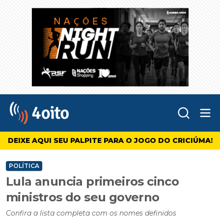
Abr
4oito
DEIXE AQUI SEU PALPITE PARA O JOGO DO CRICIÚMA!
POLÍTICA
Lula anuncia primeiros cinco
ministros do seu governo
Confira a lista completa com os nomes definidos