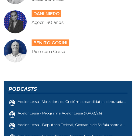
DANI NIERO
Açocril 30 anos
BENITO GORINI
Rico com Creso
PODCASTS
Adelor Lessa - Vereadora de Criciúma e candidata a deputada...
Adelor Lessa - Programa Adelor Lessa (10/08/26)
Adelor Lessa - Deputada Federal, Geovania de Sá fala sobre a...