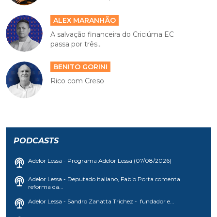
ALEX MARANHÃO
A salvação financeira do Criciúma EC
passa por três...
BENITO GORINI
Rico com Creso
PODCASTS
Adelor Lessa - Programa Adelor Lessa (07/08/2026)
Adelor Lessa - Deputado italiano, Fabio Porta comenta
reforma da...
Adelor Lessa - Sandro Zanatta Trichez - fundador e...