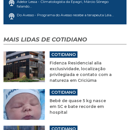
Adelor Lessa - Climatologista da Epagri, Márcio Sônego
falando...
Do Avesso - Programa do Avesso recebe a terapeuta Léia...
MAIS LIDAS DE COTIDIANO
COTIDIANO
Fidenza Residencial alia
exclusividade, localização
privilegiada e contato com a
natureza em Criciúma
COTIDIANO
Bebê de quase 5 kg nasce
em SC e bate recorde em
hospital
COTIDIANO