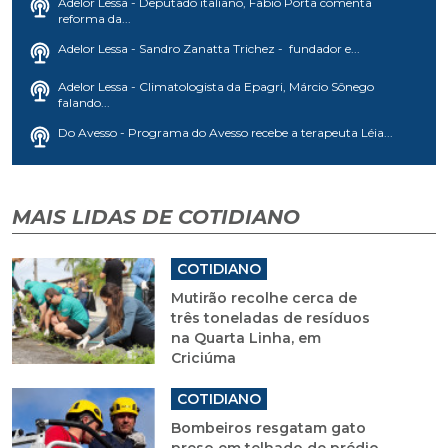
Adelor Lessa - Deputado italiano, Fabio Porta comenta
reforma da...
Adelor Lessa - Sandro Zanatta Trichez - fundador e...
Adelor Lessa - Climatologista da Epagri, Márcio Sônego
falando...
Do Avesso - Programa do Avesso recebe a terapeuta Léia...
MAIS LIDAS DE COTIDIANO
COTIDIANO
Mutirão recolhe cerca de
três toneladas de resíduos
na Quarta Linha, em
Criciúma
COTIDIANO
Bombeiros resgatam gato
preso em telhado de prédio